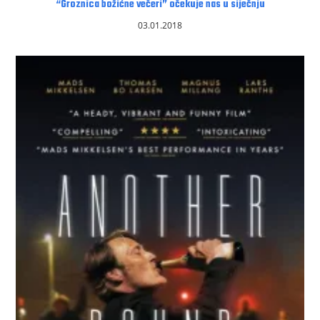
“Groznica božićne večeri” očekuje nas u siječnju
03.01.2018