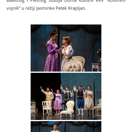
Baletnog i Plesnog studija Doma kulture KKV “Kositreni
vojnik” u režiji Jasminke Petek Krapljan.