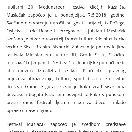
Jubilarni 20. Međunarodni festival dječjih kazališta
Maslačak započeo je u ponedjeljak, 7.5.2018. godine.
Svečanom otvorenju nazočili su gosti i prijatelji iz Požege,
Osijeka i Tuzle, Bosne i Hercegovine, a jubilarni Maslačak
svečano je otvorio ravnatelj Doma kulture Kristalna kocka
vedrine Sisak Branko Ištvančić. Zahvalio je pokroviteljima
festivala Ministarstvu kulture RH, Gradu Sisku, Sisačko-
moslavačkoj županiji, INA bez čije financijske pomoći ne bi
bilo moguće izrealizirali festival. Pročelnik Upravnog
odjela za obrazovanje, kulturu, sport, branitelje i civilno
društvo Goran Grgurač kazao je kako grad Sisak ima
dugačku i bogatu kazališnu povijest te kako s ponosom
organiziramo festival djeca i mladi za djecu i mlade
upravo u našem gradu.
Festival Maslačak započeo je izvedbom predstave