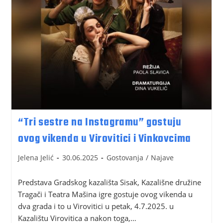
“Tri sestre na Instagramu” gostuju
ovog vikenda u Virovitici i Vinkovcima
Jelena Jelić
30.06.2025
Gostovanja
/
Najave
Predstava Gradskog kazališta Sisak, Kazališne družine
Tragači i Teatra Mašina igre gostuje ovog vikenda u
dva grada i to u Virovitici u petak, 4.7.2025. u
Kazalištu Virovitica a nakon toga,…