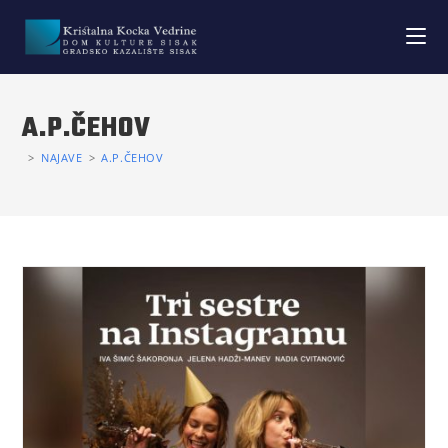
A.P.ČEHOV
>
NAJAVE
>
A.P.ČEHOV