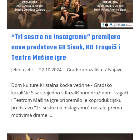
“Tri sestre na Instagramu” premijera
nove predstave GK Sisak, KD Tragači i
Teatra Mašine igre
Jelena Jelić
22.10.2024
Gradsko kazalište
/
Najave
Dom kulture Kristalna kocka vedrine - Gradsko
kazalište Sisak zajedno s Kazališnom družinom Tragači
i Teatrom Mašina igre pripremilo je koprodukcijsku
predstavu "Tri sestre na Instagramu" nastalu prema
motivima drame …