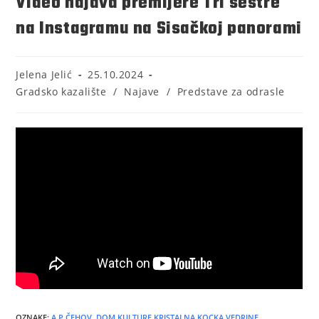
Video najava premijere Tri sestre
na Instagramu na Sisačkoj panorami
Jelena Jelić
25.10.2024
Gradsko kazalište
/
Najave
/
Predstave za odrasle
OZNAKE
:
A.P.ČEHOV
,
DOM KULTURE KRISTALNA KOCKA VEDRINE
,