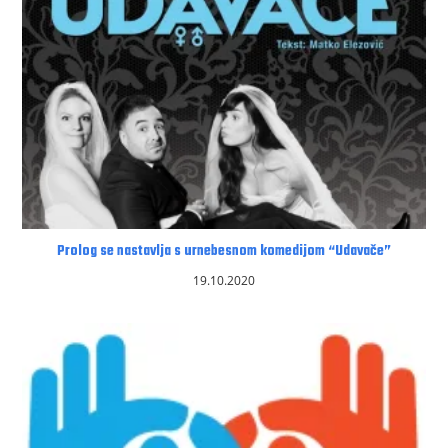
Prolog se nastavlja s urnebesnom komedijom “Udavače”
19.10.2020