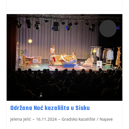
Održana Noć kazališta u Sisku
Jelena Jelić
16.11.2024
Gradsko kazalište
/
Najave