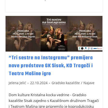
“Tri sestre na Instagramu” premijera
nove predstave GK Sisak, KD Tragači i
Teatra Mašine igre
Jelena Jelić
22.10.2024
Gradsko kazalište
/
Najave
Dom kulture Kristalna kocka vedrine - Gradsko
kazalište Sisak zajedno s Kazališnom družinom Tragači
i Teatrom Mašina igre pripremilo je koprodukcijsku