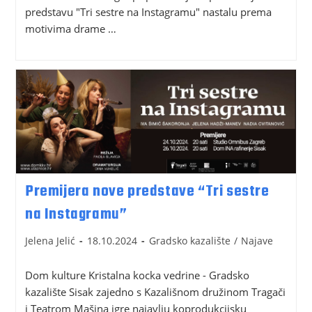
predstavu "Tri sestre na Instagramu" nastalu prema
motivima drame …
Premijera nove predstave “Tri sestre
na Instagramu”
Jelena Jelić
18.10.2024
Gradsko kazalište
/
Najave
Dom kulture Kristalna kocka vedrine - Gradsko
kazalište Sisak zajedno s Kazališnom družinom Tragači
i Teatrom Mašina igre najavlju koprodukcijsku