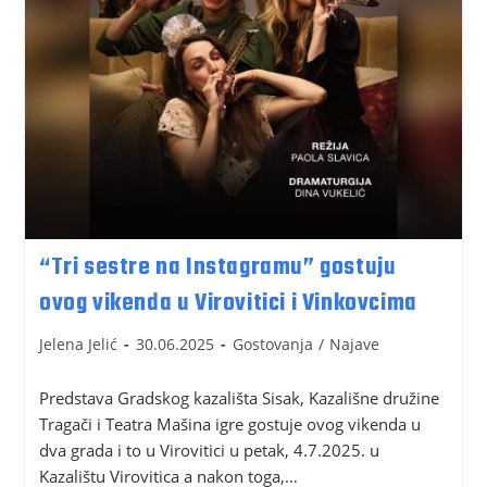
“Tri sestre na Instagramu” gostuju
ovog vikenda u Virovitici i Vinkovcima
Jelena Jelić
30.06.2025
Gostovanja
/
Najave
Predstava Gradskog kazališta Sisak, Kazališne družine
Tragači i Teatra Mašina igre gostuje ovog vikenda u
dva grada i to u Virovitici u petak, 4.7.2025. u
Kazalištu Virovitica a nakon toga,…