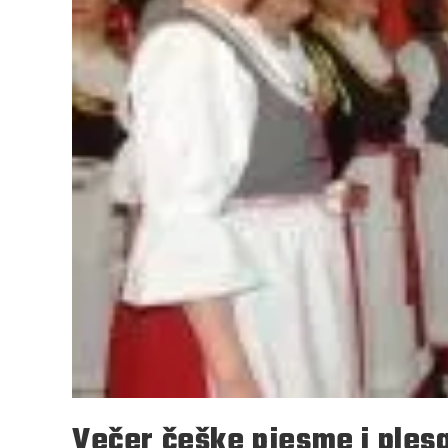
Večer češke pjesme i plesa