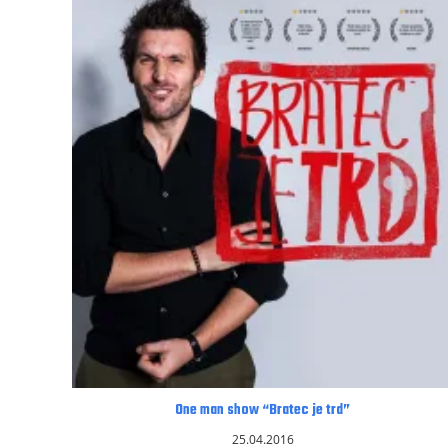
One man show “Bratec je trd”
25.04.2016