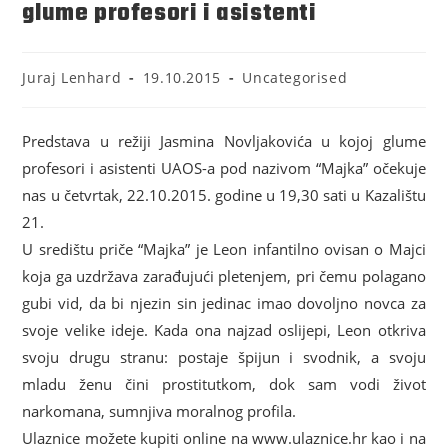
glume profesori i asistenti
Juraj Lenhard
19.10.2015
Uncategorised
Predstava u režiji Jasmina Novljakovića u kojoj glume
profesori i asistenti UAOS-a pod nazivom “Majka” očekuje
nas u četvrtak, 22.10.2015. godine u 19,30 sati u Kazalištu
21.
U središtu priče “Majka” je Leon infantilno ovisan o Majci
koja ga uzdržava zarađujući pletenjem, pri čemu polagano
gubi vid, da bi njezin sin jedinac imao dovoljno novca za
svoje velike ideje. Kada ona najzad oslijepi, Leon otkriva
svoju drugu stranu: postaje špijun i svodnik, a svoju
mladu ženu čini prostitutkom, dok sam vodi život
narkomana, sumnjiva moralnog profila.
Ulaznice možete kupiti online na www.ulaznice.hr kao i na